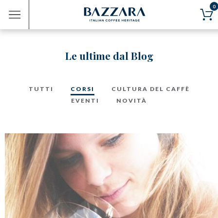
0
Vai
al
Le ultime dal Blog
contenuto
CIALDE / CAPSULE
Compatibili Nespresso®
Compatibili Lavazza®
TUTTI
CORSI
CULTURA DEL CAFFÈ
Cialde ø 44mm
EVENTI
NOVITÀ
CAFFÈ PER MOKA
Miscele
Monorigini
CAFFÈ IN GRANI
Miscele
Monorigini
Bioarabiche