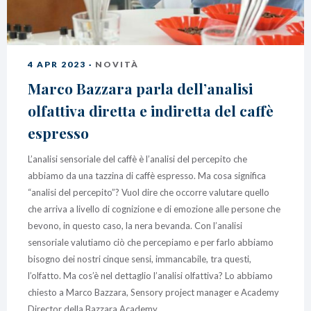
BAZZARA ESPRESSO
Academy Bazzara
B2B
4 APR 2023 ·
NOVITÀ
Marco Bazzara parla dell’analisi
AREA RISERVATA
olfattiva diretta e indiretta del caffè
Hai bisogno d’aiuto?
Il mio account
espresso
FAQ
L’analisi sensoriale del caffè è l’analisi del percepito che
abbiamo da una tazzina di caffè espresso. Ma cosa significa
“analisi del percepito”? Vuol dire che occorre valutare quello
che arriva a livello di cognizione e di emozione alle persone che
bevono, in questo caso, la nera bevanda. Con l’analisi
sensoriale valutiamo ciò che percepiamo e per farlo abbiamo
bisogno dei nostri cinque sensi, immancabile, tra questi,
l’olfatto. Ma cos’è nel dettaglio l’analisi olfattiva? Lo abbiamo
chiesto a Marco Bazzara, Sensory project manager e Academy
Director della Bazzara Academy.