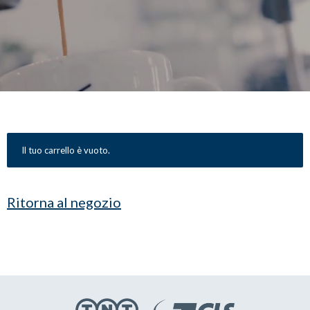
BAZZARA ESPRESSO
Academy Bazzara
B2B
AREA RISERVATA
Hai bisogno d’aiuto?
Il mio account
FAQ
Il tuo carrello è vuoto.
Ritorna al negozio