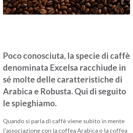
BAZZARA ESPRESSO
Academy Bazzara
B2B
AREA RISERVATA
Hai bisogno d’aiuto?
Il mio account
Poco conosciuta, la specie di caffè
FAQ
denominata Excelsa racchiude in
sé molte delle caratteristiche di
Arabica e Robusta. Qui di seguito
le spieghiamo.
Quando si parla di caffè viene subito in mente
l’associazione con la coffea Arabica o la coffea