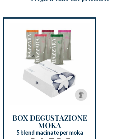
BAZZARA ESPRESSO
Academy Bazzara
B2B
AREA RISERVATA
Hai bisogno d’aiuto?
Il mio account
FAQ
BOX DEGUSTAZIONE
MOKA
5 blend macinate per moka