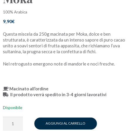
100% Arabica
9,90
€
Questa miscela da 250g macinata per Moka, dolce e ben
strutturata, è caratterizzata da un intenso sapore di puro cacao
unito a soavi sentori di frutta appassita, che richiamano l’uva
sultanina, la prugna secca e la confettura di fichi.
Nel retrogusto emergono note di mandorle e noci fresche.
Macinato all’ordine
Il prodotto verrà spedito in 3-4 giorni lavorativi
Disponibile
Piacerepuro
AGGIUNGI AL CARRELLO
-