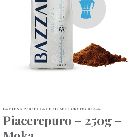
BAZZARA ESPRESSO
Academy Bazzara
B2B
AREA RISERVATA
Hai bisogno d’aiuto?
Il mio account
FAQ
LA BLEND PERFETTA PER IL SETTORE HO.RE.CA.
Piacerepuro – 250g –
Moka