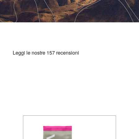
BAZZARA ESPRESSO
Academy Bazzara
B2B
AREA RISERVATA
Hai bisogno d’aiuto?
Il mio account
FAQ