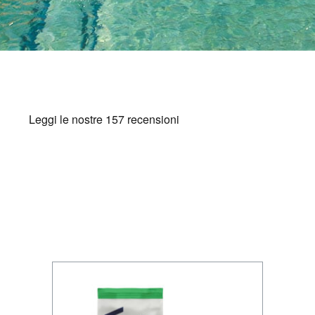
BAZZARA ESPRESSO
Academy Bazzara
B2B
AREA RISERVATA
Hai bisogno d’aiuto?
Il mio account
FAQ