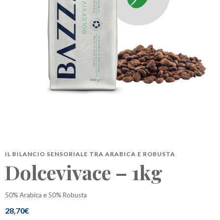
BAZZARA ESPRESSO
Academy Bazzara
B2B
AREA RISERVATA
Hai bisogno d’aiuto?
Il mio account
FAQ
IL BILANCIO SENSORIALE TRA ARABICA E ROBUSTA
Dolcevivace – 1kg
50% Arabica e 50% Robusta
28,70
€