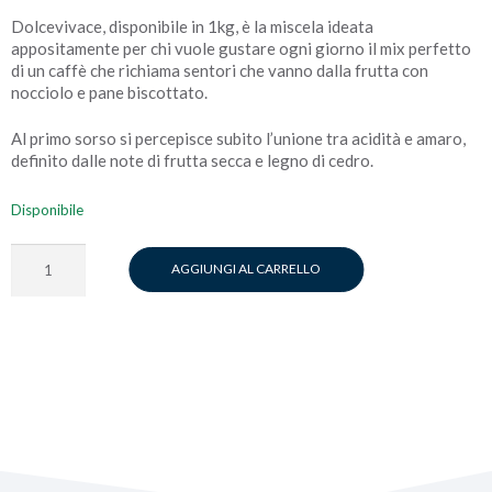
Dolcevivace, disponibile in 1kg, è la miscela ideata
appositamente per chi vuole gustare ogni giorno il mix perfetto
di un caffè che richiama sentori che vanno dalla frutta con
nocciolo e pane biscottato.
Al primo sorso si percepisce subito l’unione tra acidità e amaro,
definito dalle note di frutta secca e legno di cedro.
Disponibile
Dolcevivace
AGGIUNGI AL CARRELLO
-
1kg
quantità