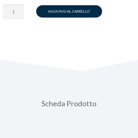
Dolcevivace
AGGIUNGI AL CARRELLO
-
250g
-
French
press
quantità
Scheda Prodotto