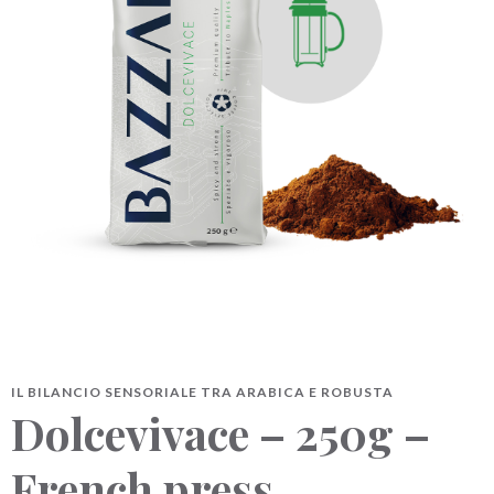
BAZZARA ESPRESSO
Academy Bazzara
B2B
AREA RISERVATA
Hai bisogno d’aiuto?
Il mio account
FAQ
IL BILANCIO SENSORIALE TRA ARABICA E ROBUSTA
Dolcevivace – 250g –
French press