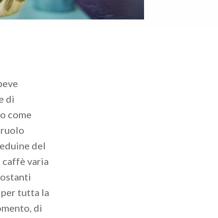
 beve
e di
rto come
 ruolo
beduine del
 caffè varia
costanti
 per tutta la
omento, di