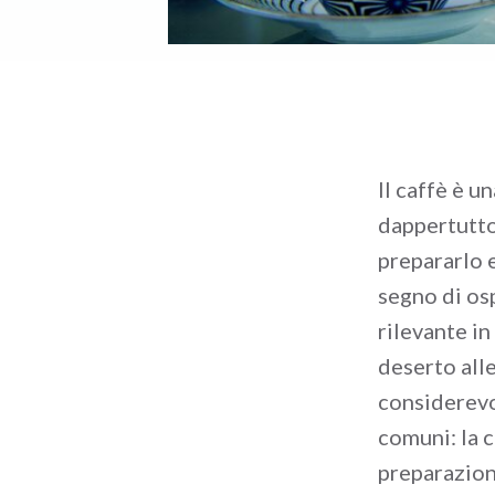
Il caffè è u
dappertutto
prepararlo 
segno di osp
rilevante in
deserto alle
considerevo
comuni: la c
preparazione