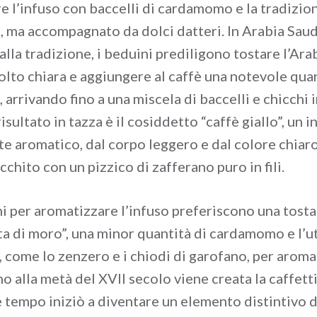
 l’infuso con baccelli di cardamomo e la tradizion
, ma accompagnato da dolci datteri. In Arabia Saudi
lla tradizione, i beduini prediligono tostare l’Ara
lto chiara e aggiungere al caffè una notevole quan
rrivando fino a una miscela di baccelli e chicchi i
risultato in tazza è il cosiddetto “caffè giallo”, un 
e aromatico, dal corpo leggero e dal colore chiaro
icchito con un pizzico di zafferano puro in fili.
ni per aromatizzare l’infuso preferiscono una tosta
ta di moro”, una minor quantità di cardamomo e l’ut
, come lo zenzero e i chiodi di garofano, per aroma
no alla metà del XVII secolo viene creata la caffett
e tempo iniziò a diventare un elemento distintivo d