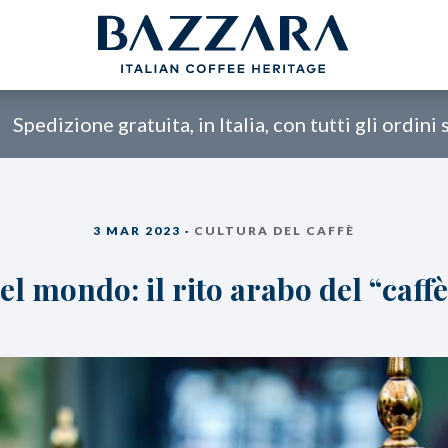
Spedizione gratuita, in Italia, con tutti gli ordini
FFÈ
CIALDE /
L’AZIENDA
R MOKA
CAPSULE
ele
Compatibili Nespresso®
Academy Bazzara
3 MAR 2023 ·
CULTURA DEL CAFFÈ
rigini
Cialde ø 44mm
B2B
el mondo: il rito arabo del “caffè