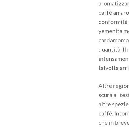
aromatizzare
caffè amaro
conformità a
yemenita mo
cardamomo, a
quantità. Il 
intensament
talvolta arr
Altre regio
scura a “tes
altre spezie
caffè. Intor
che in brev