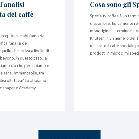
’analisi
Cosa sono gli Sp
ta del caffè
Specialty coffee è un termine
disponibile, tipicamente rela
monorigine. Il termine fu u
el percepito che abbiamo da
Knutsen in un numero del T
fica “analisi del
utilizzato il caffè speciale 
uello che arriva a livello di
prodotti in microclimi speci
bevono, in questo caso, la
utiamo ciò che percepiamo e
e sensi, immancabile, tra
nalisi olfattiva? Lo abbiamo
t manager e Academy