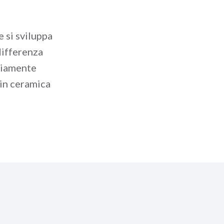
e si sviluppa
differenza
pliamente
 in ceramica