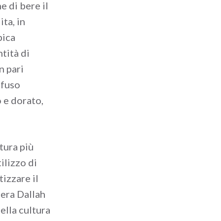
e di bere il
ta, in
bica
tità di
n pari
infuso
 e dorato,
tura più
ilizzo di
tizzare il
iera Dallah
ella cultura