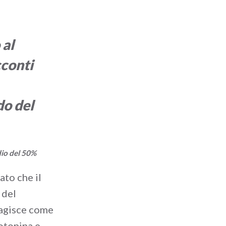
 al
cconti
do del
idio del 50%
ato che il
 del
 agisce come
otonina e