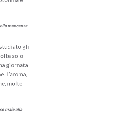
e della mancanza
studiato gli
volte solo
na giornata
e. L’aroma,
ne, molte
se male alla