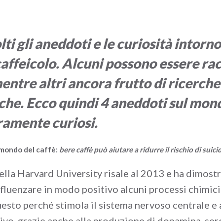
ti gli aneddoti e le curiosità intorno
ffeicolo. Alcuni possono essere ra
mentre altri ancora frutto di ricerche
iche. Ecco quindi 4 aneddoti sul mon
ramente curiosi.
 mondo del caffè:
bere caffè può aiutare a ridurre il rischio di suic
ella Harvard University risale al 2013 e ha dimostr
nfluenzare in modo positivo alcuni processi chimici
uesto perché stimola il sistema nervoso centrale e
ivo, grazie anche alla produzione di dopamina, ser