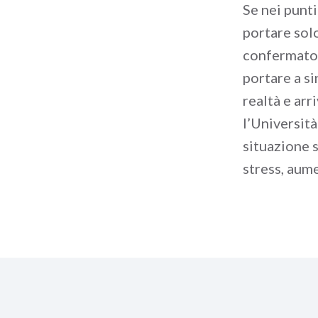
Se nei punti
portare sol
confermato 
portare a s
realtà e arr
l’Universit
situazione s
stress, aume