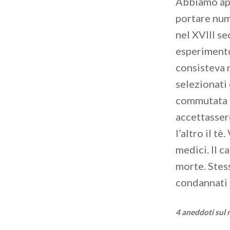
Abbiamo app
portare nume
nel XVIII se
esperimento
consisteva n
selezionati
commutata n
accettasser
l’altro il t
medici. Il 
morte. Stes
condannati 
4 aneddoti sul m