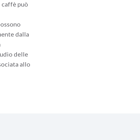
l caffè può
 possono
mente dalla
a
udio delle
sociata allo