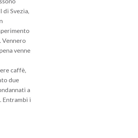
ossono
 di Svezia,
un
esperimento
è. Vennero
 pena venne
ere caffè,
ento due
ondannati a
. Entrambi i