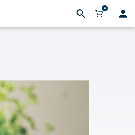
0
 superiori a 30€*
AREA RISERVATA
Il mio account
Hai bisogno d’aiuto?
FAQ
Logout