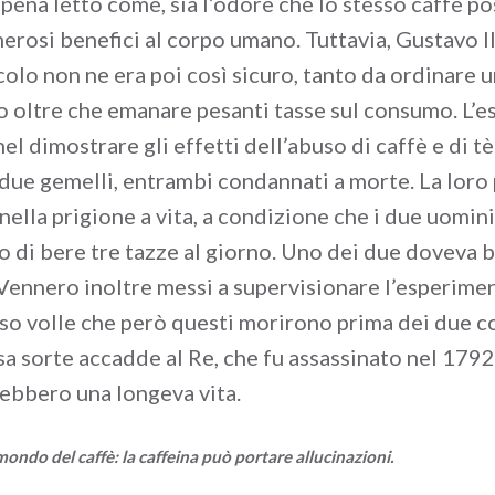
ena letto come, sia l’odore che lo stesso caffè p
rosi benefici al corpo umano. Tuttavia, Gustavo III
colo non ne era poi così sicuro, tanto da ordinare 
 oltre che emanare pesanti tasse sul consumo. L’
el dimostrare gli effetti dell’abuso di caffè e di t
 due gemelli, entrambi condannati a morte. La loro
ella prigione a vita, a condizione che i due uomini
o di bere tre tazze al giorno. Uno dei due doveva b
è. Vennero inoltre messi a supervisionare l’esperim
caso volle che però questi morirono prima dei due c
sa sorte accadde al Re, che fu assassinato nel 1792
ebbero una longeva vita.
ondo del caffè: la caffeina può portare allucinazioni.