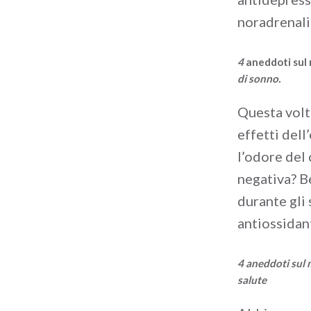
noradrenali
4
aneddoti sul
di sonno.
Questa volta
effetti dell
l’odore del
negativa? B
durante gli 
antiossidant
4 aneddoti sul 
salute