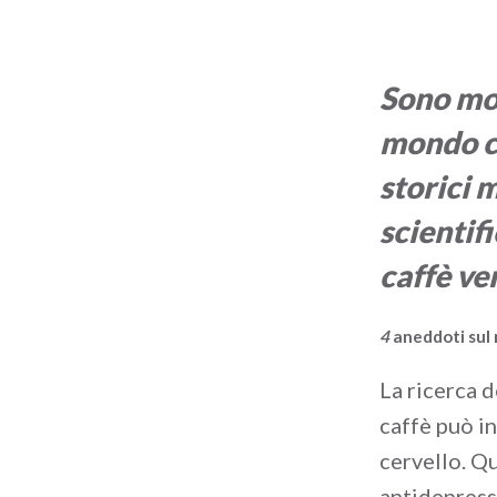
Sono mol
mondo ca
storici 
scientif
caffè ve
4
aneddoti sul
La ricerca d
caffè può i
cervello. Q
antidepress