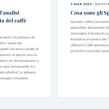
3 MAR 2023 ·
NOVIT
’analisi
Cosa sono gli Sp
ta del caffè
Specialty coffee è un termine
disponibile, tipicamente rela
monorigine. Il termine fu u
el percepito che abbiamo da
Knutsen in un numero del T
fica “analisi del
utilizzato il caffè speciale 
uello che arriva a livello di
prodotti in microclimi speci
bevono, in questo caso, la
utiamo ciò che percepiamo e
e sensi, immancabile, tra
nalisi olfattiva? Lo abbiamo
t manager e Academy