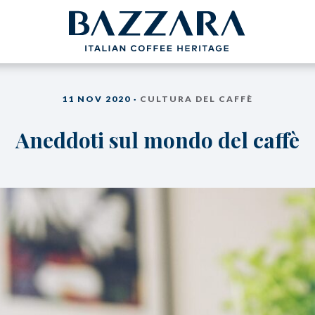
Spedizione gratuita, in Italia, con tutti gli ordini
11 NOV 2020 ·
CULTURA DEL CAFFÈ
FFÈ
CIALDE /
L’AZIENDA
R MOKA
CAPSULE
Aneddoti sul mondo del caffè
ele
Compatibili Nespresso®
Academy Bazzara
rigini
Cialde ø 44mm
B2B