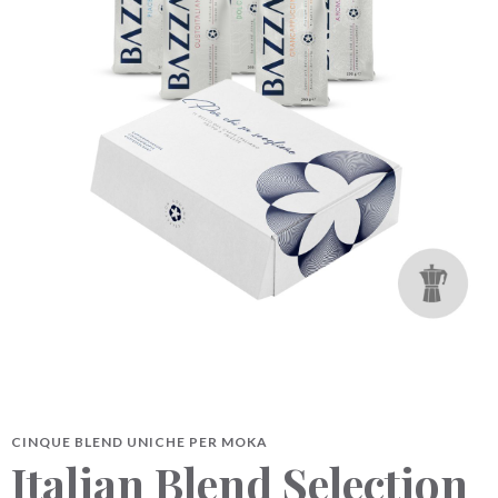
BAZZARA ESPRESSO
Academy Bazzara
B2B
AREA RISERVATA
Hai bisogno d’aiuto?
Il mio account
FAQ
CINQUE BLEND UNICHE PER MOKA
Italian Blend Selection