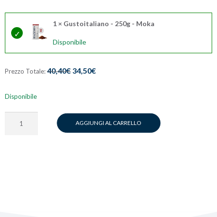
1 × Gustoitaliano - 250g - Moka
Disponibile
40,40
€
34,50
€
Prezzo Totale:
Disponibile
Italian
AGGIUNGI AL CARRELLO
Blend
Selection
-
250g
-
moka
quantità