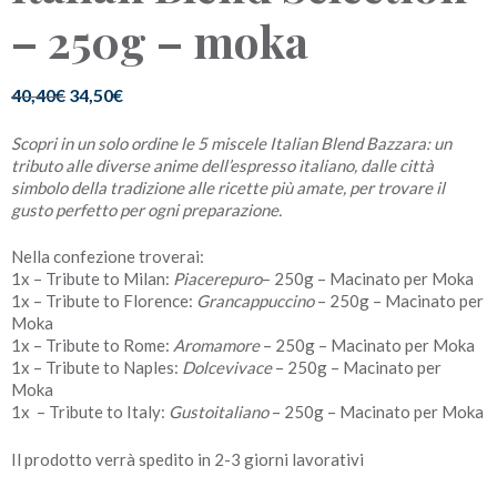
– 250g – moka
40,40
€
34,50
€
Il
Il
prezzo
prezzo
Scopri in un solo ordine le 5 miscele Italian Blend Bazzara: un
originale
attuale
tributo alle diverse anime dell’espresso italiano, dalle città
era:
è:
simbolo della tradizione alle ricette più amate, per trovare il
40,40€.
34,50€.
gusto perfetto per ogni preparazione.
Nella confezione troverai:
1x – Tribute to Milan:
Piacerepuro
– 250g – Macinato per Moka
1x – Tribute to Florence:
Grancappuccino
– 250g – Macinato per
Moka
1x – Tribute to Rome:
Aromamore
– 250g – Macinato per Moka
1x – Tribute to Naples:
Dolcevivace
– 250g – Macinato per
Moka
1x – Tribute to Italy:
Gustoitaliano
– 250g – Macinato per Moka
Il prodotto verrà spedito in 2-3 giorni lavorativi