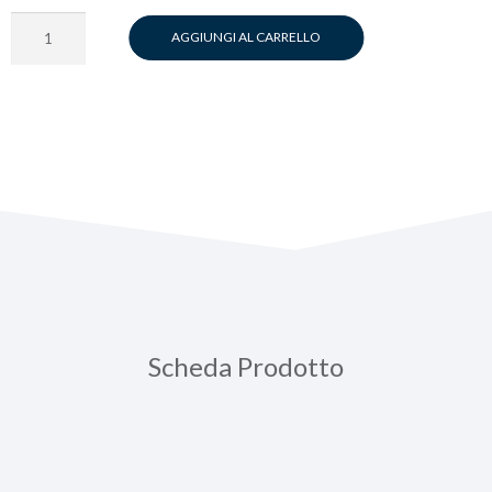
Gustoitaliano
AGGIUNGI AL CARRELLO
-
250g
-
Filtro
quantità
Scheda Prodotto