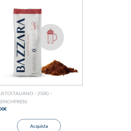
USTOITALIANO – 250G –
RENCHPRESS
00
€
Acquista