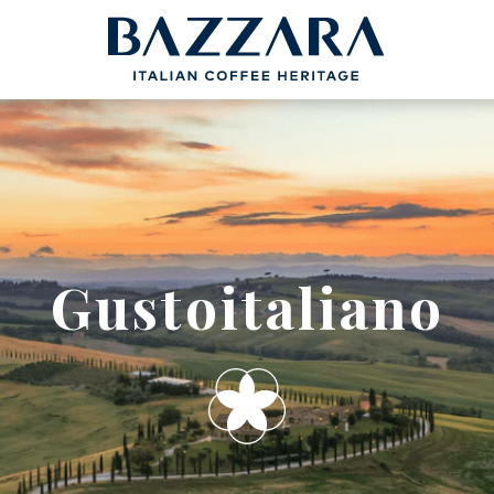
Spedizione gratuita, in Italia, con tutti gli ordini
FFÈ
CIALDE /
L’AZIENDA
R MOKA
CAPSULE
ele
Compatibili Nespresso®
Academy Bazzara
rigini
Cialde ø 44mm
B2B
Gustoitaliano