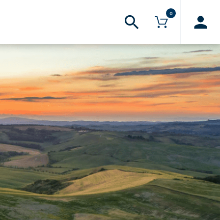
0
 superiori a 30€*
AREA RISERVATA
Il mio account
Hai bisogno d’aiuto?
FAQ
Logout