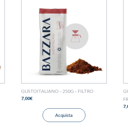
GUSTOITALIANO – 250G – FILTRO
G
7,00
€
F
7,
Acquista