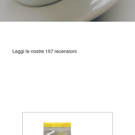
BAZZARA ESPRESSO
Academy Bazzara
B2B
AREA RISERVATA
Hai bisogno d’aiuto?
Il mio account
FAQ