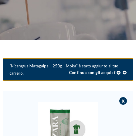
BAZZARA ESPRESSO
Academy Bazzara
B2B
AREA RISERVATA
Hai bisogno d’aiuto?
Il mio account
FAQ
“Nicaragua Matagalpa – 250g – Moka” è stato aggiunto al tuo
Continua con gli acquisti
carrello.