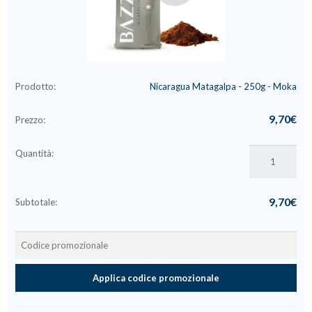
Nicaragua Matagalpa - 250g - Moka
9,70
€
Nicaragua
Matagalpa
-
9,70
€
250g
-
Moka
quantità
Applica codice promozionale