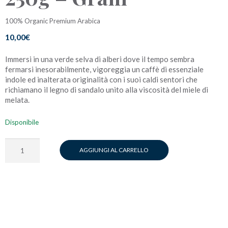
100% Organic Premium Arabica
10,00
€
Immersi in una verde selva di alberi dove il tempo sembra
fermarsi inesorabilmente, vigoreggia un caffè di essenziale
indole ed inalterata originalità con i suoi caldi sentori che
richiamano il legno di sandalo unito alla viscosità del miele di
melata.
Disponibile
Bioarabica
AGGIUNGI AL CARRELLO
Sumatra
-
250g
-
Grani
quantità