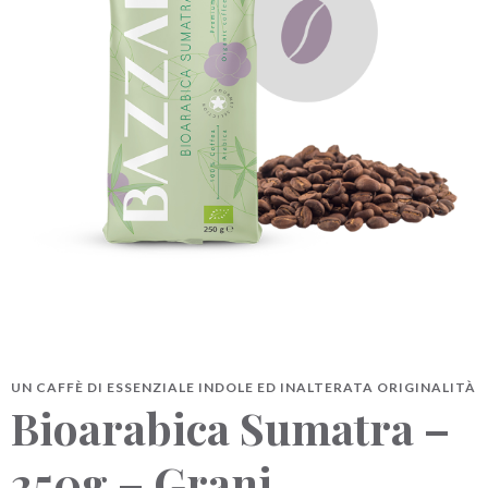
BAZZARA ESPRESSO
Academy Bazzara
B2B
AREA RISERVATA
Hai bisogno d’aiuto?
Il mio account
FAQ
UN CAFFÈ DI ESSENZIALE INDOLE ED INALTERATA ORIGINALITÀ
Bioarabica Sumatra –
250g – Grani