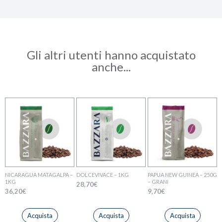
Gli altri utenti hanno acquistato
anche...
NICARAGUA MATAGALPA –
DOLCEVIVACE – 1KG
PAPUA NEW GUINEA – 250G
1KG
– GRANI
28,70
€
36,20
€
9,70
€
Acquista
Acquista
Acquista