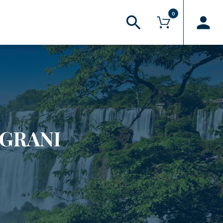
0
 superiori a 30€*
AREA RISERVATA
Il mio account
Hai bisogno d’aiuto?
FAQ
 GRANI
Logout