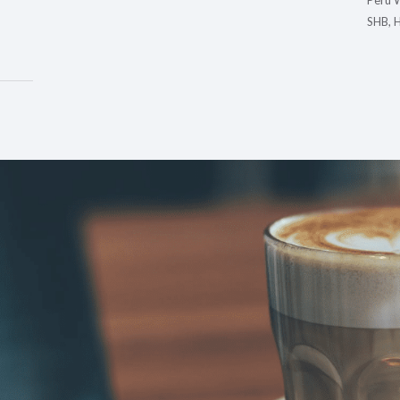
Peru 
SHB, 