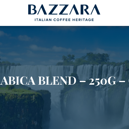
Spedizione gratuita, in Italia, con tutti gli ordini
FFÈ
CIALDE /
L’AZIENDA
R MOKA
CAPSULE
ele
Compatibili Nespresso®
Academy Bazzara
rigini
Cialde ø 44mm
B2B
ABICA BLEND – 250G –